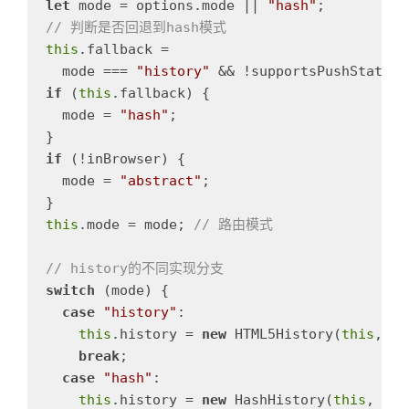
let
mode
=
options
.
mode
||
"
hash
"
;
// 判断是否回退到hash模式
this
.
fallback
=
mode
===
"
history
"
&&
!
supportsPushState
&
if
(
this
.
fallback
)
{
mode
=
"
hash
"
;
}
if
(
!
inBrowser
)
{
mode
=
"
abstract
"
;
}
this
.
mode
=
mode
;
// 路由模式
// history的不同实现分支
switch
(
mode
)
{
case
"
history
"
:
this
.
history
=
new
HTML5History
(
this
,
op
break
;
case
"
hash
"
:
this
.
history
=
new
HashHistory
(
this
,
opt