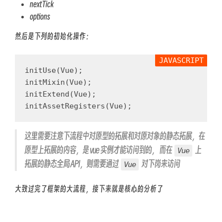
nextTick
options
然后是下列的初始化操作：
initUse
(
Vue
);
initMixin
(
Vue
);
initExtend
(
Vue
);
initAssetRegisters
(
Vue
);
这里需要注意下流程中对原型的拓展和对原对象的静态拓展，在
原型上拓展的内容，是 vue 实例才能访问到的， 而在
上
Vue
拓展的静态全局 API，则需要通过
对下岗来访问
Vue
大致过完了框架的大流程，接下来就是核心的分析了