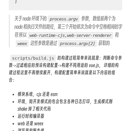
}
关于 node 环境下的
参数，数组前两个为
process.argv
node 和执行文件的路径，第三个开始依次为命令中空格相间的字
符 所以
和
web-runtime-cjs,web-server-renderer
这些参数是通过
获取的
weex
process.argv[2]
的构建过程简单来说就是：判断命令参
scripts/build.js
数->过滤相应的预设构建配置->构建不同用途的 vue.js， 详细的构
建过程这里不再继续展开，构建配置简单来说就是以下内容的组
合：
模块系统，cjs 还是 esm
环境，如开发模式的包会包含各种日志打印，生成模式则
shake 掉了相关代码
运行时和编译器
web 还是 weex
浏览器和服务端