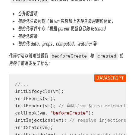
合并配置项
初始化生命周期（给 vm 实例加上各种生命周期的标记）
初始化事件中心（根据 parent 更新自己的 listener）
初始化渲染
初始化 data、props、computed、watcher 等
代码中可以清晰的看到
和
的
beaforeCreate
created
两钩子前后发生了什么：
//...
initLifecycle
(
vm
);
initEvents
(
vm
);
initRender
(
vm
);
// 声明了vm.$createElement等
callHook
(
vm
,
"
beforeCreate
"
);
initInjections
(
vm
);
// resolve injections be
initState
(
vm
);
initProvide
(
vm
);
// resolve provide after da