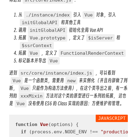
从
引入
对象，引入
./instance/index
Vue
和其他工具
initGlobalAPI
调用
初始化全局 Vue API
initGlobalAPI
拓展
，定义了
和
Vue.prototype
$isServer
$ssrContext
拓展
，定义了
Vue
FunctionalRenderContext
标记版本并导出
Vue
进到
，可以看到
src/core/instance/index.js
是一个函数类，需要用
来实例化 （并且内部做了判
Vue
new
断，
只能作为构造方法使用），在这个类导出之前，有一系
Vue
列的
方法对这个类的原型进行一系列的拓展， 这也
xxxMixin
是
没有使用 ES6 的 Class 实现的原因：方便维护和管理。
Vue
function
Vue
(
options
)
{
if
(
process
.
env
.
NODE_ENV
!==
"
production
"