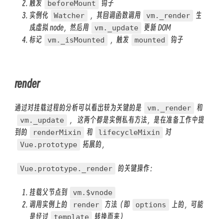
触发
钩子
beforeMount
实例化
，其回调函数调用
生
Watcher
vm._render
成虚拟 node，然后用
更新 DOM
vm._update
标记
，触发
钩子
vm._isMounted
mounted
render
通过对挂载过程的分析可以看出较为关键的是
和
vm._render
， 这两个都是实例私有方法，是在准备工作中提
vm._update
到的
和
对
renderMixin
lifecycleMixin
拓展的，
Vue.prototype
的关键操作：
Vue.prototype._render
挂载父节点到
vm.$vnode
调用实例上的
方法（即
上的，可能
render
options
是经过
转换而来）
template