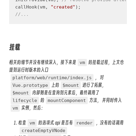
callHook
(
vm
,
"
created
"
);
//...
挂载
相关的细节并没有继续深入，接下来是
的挂载过程，上文也
vm
提到运行时版本的入口
， 对
platform/web/runtime/index.js
上的
进行了拓展，
Vue.prototype
$mount
内部则是在查询到元素后，最终调用了
$mount
的
方法， 并同时传入
lifecycle
mountComponent
实例，然后：
vm
检查
的选项式 api 是否有
，没有的话调用
vm
render
createEmptyVNode