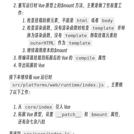
重写运行时 Vue 原型上的$mount 方法，主要是做了些前置工
作：
检查挂载的根元素，不能是
或者
html
body
检查渲染函数，没有渲染函数时检查
并转
template
换为渲染函数，没有
则取挂载元素的
template
作为
outerHTML
template
继续调用原本的$mount
将编译器挂载到拓展后的 Vue 的
属性
compile
导出拓展的 Vue
接下来继续看 vue 运行时
，主要做
src/platforms/web/runtime/index.js
了以下工作：
从
引入 Vue
core/index
拓展 Vue 原型，设置
和
属性，
__patch__
$mount
还有杂七杂八的
再进到
:
src/core/index.js