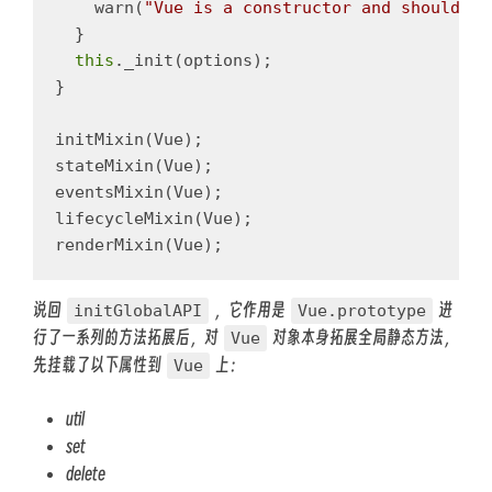
warn
(
"
Vue is a constructor and should be
}
this
.
_init
(
options
);
}
initMixin
(
Vue
);
stateMixin
(
Vue
);
eventsMixin
(
Vue
);
lifecycleMixin
(
Vue
);
renderMixin
(
Vue
);
说回
，它作用是
进
initGlobalAPI
Vue.prototype
行了一系列的方法拓展后，对
对象本身拓展全局静态方法，
Vue
先挂载了以下属性到
上：
Vue
util
set
delete