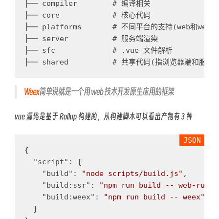
├── compiler        # 编译相关

├── core            # 核心代码

├── platforms       # 不同平台的支持(web和weex)
├── server          # 服务端渲染

├── sfc             # .vue 文件解析

Weex
简单说就是一个用 web 技术开发原生应用的框架
vue 源码是基于 Rollup 构建的，从构建脚本可以看出产物有 3 种
{
"script"
:
{
"build"
:
"node scripts/build.js"
,
"build:ssr"
:
"npm run build -- web-runti
"build:weex"
:
"npm run build -- weex"
}