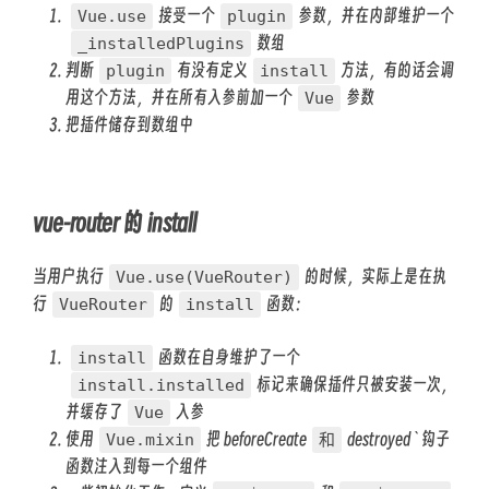
接受一个
参数，并在内部维护一个
Vue.use
plugin
数组
_installedPlugins
判断
有没有定义
方法，有的话会调
plugin
install
用这个方法，并在所有入参前加一个
参数
Vue
把插件储存到数组中
vue-router 的 install
当用户执行
的时候，实际上是在执
Vue.use(VueRouter)
行
的
函数：
VueRouter
install
函数在自身维护了一个
install
标记来确保插件只被安装一次，
install.installed
并缓存了
入参
Vue
使用
把 beforeCreate
destroyed`钩子
Vue.mixin
和
函数注入到每一个组件