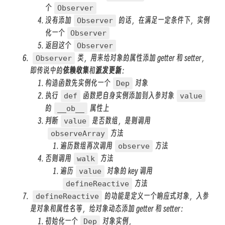
个
Observer
没有添加
的话，在满足一定条件下，实例
Observer
化一个
Observer
返回这个
Observer
类，用来给对象的属性添加 getter 和 setter，
Observer
即传说中的
依赖收集
和
派发更新
：
构造函数先实例化一个
对象
Dep
执行
函数把自身实例添加到入参对象
def
value
的
属性上
__ob__
判断
是否数组，是则调用
value
方法
observeArray
遍历数组再次调用
方法
observe
否则调用
方法
walk
遍历
对象的 key 调用
value
方法
defineReactive
的功能是定义一个响应式对象，入参
defineReactive
是对象和属性名等，给对象动态添加 getter 和 setter：
初始化一个
对象实例，
Dep