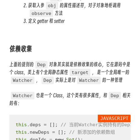
获取入参
的属性描述符，对子对象地柜调用
obj
方法
observe
定义 getter 和 setter
依赖收集
上面的提到的
对象其实就是依赖收集的核心，它在源码中是
Dep
个 class，类上有个全局静态属性
， 是一个全局唯一的
target
，
实际上是对
的一种管理
Watcher
Dep
Watcher
也是一个 Class，这个类有很多属性，和
相关
Watcher
Dep
的有：
this
.
deps
=
[];
// 当前Watcher实例持有的Dep实
this
.
newDeps
=
[];
// 新添加的依赖数组
this
.
depIds
=
new
Set
();